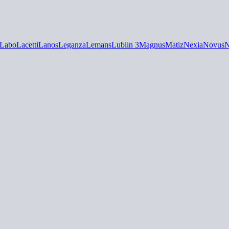
Labo
Lacetti
Lanos
Leganza
Lemans
Lublin 3
Magnus
Matiz
Nexia
Novus
N