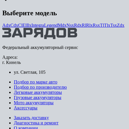
Выберите модель
Adx
Cdx
Cl
El
Ilx
Integra
Legend
Mdx
Nsx
Rdx
Rl
Rlx
Rsx
Tl
Tlx
Tsx
Zdx
Федеральный аккумуляторный сервис
Адреса:
г. Кинель
ул. Светлая, 105
Подбор по марке авто
Подбор по производителю
Легковые аккумуляторы
Грузовые аккумуляторы
Мото аккумуляторы
Аксессуары
Заказать доставку
Диагностика и ремонт
О компании